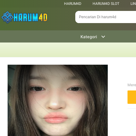
HARUM4D
HARUM4D SLOT
LI
Kategori
Mer