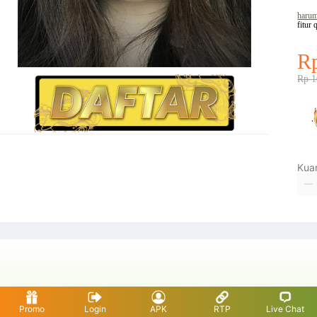
haru
fitur
R
Rp 1
Kuan
Promo
Login
APK
RTP
Live Chat