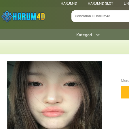
HARUM4D
HARUM4D SLOT
LI
Kategori
Mer