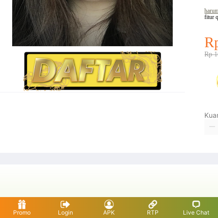
haru
fitur
R
Rp 1
Kuan
Promo
Login
APK
RTP
Live Chat