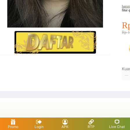
haru
fitur
R
Rp 1
Kuan
Promo
Login
APK
RTP
Live Chat