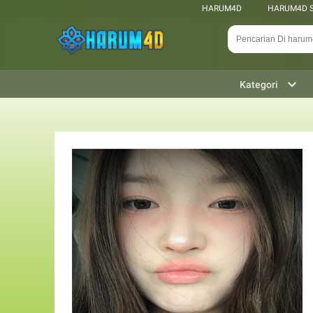
HARUM4D
HARUM4D 
Kategori