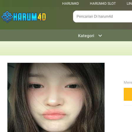
HARUM4D
HARUM4D SLOT
LI
Kategori
Mer