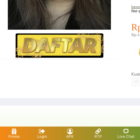
haru
fitur
R
Rp 1
Kuan
Promo
Login
APK
RTP
Live Chat