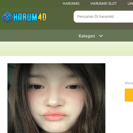
HARUM4D
HARUM4D SLOT
LI
Kategori
Mer