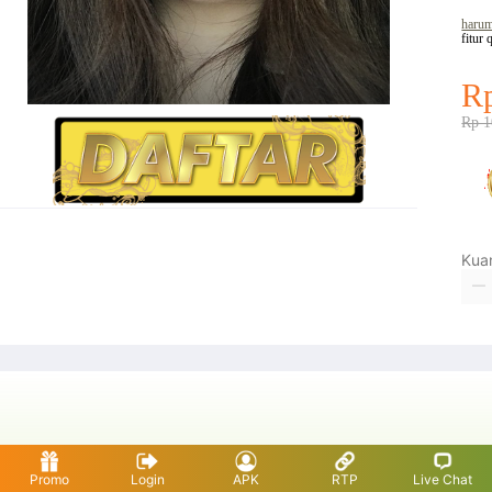
haru
fitur
R
Rp 1
Kuan
Promo
Login
APK
RTP
Live Chat