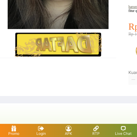
haru
fitur
R
Rp 1
Kuan
Promo
Login
APK
RTP
Live Chat