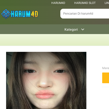
HARUM4D
HARUM4D SLOT
LI
Kategori
Mer