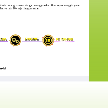
ti oleh orang - orang dengan menggunakan fitur super canggih yaitu
 hanya min 10k saja hingga saat ini
um4d